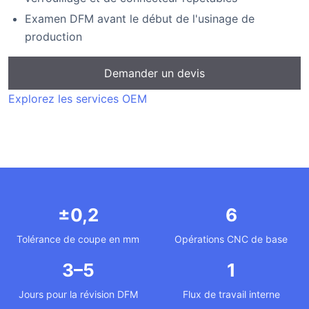
Examen DFM avant le début de l'usinage de
production
Demander un devis
Explorez les services OEM
±0,2
6
Tolérance de coupe en mm
Opérations CNC de base
3–5
1
Jours pour la révision DFM
Flux de travail interne