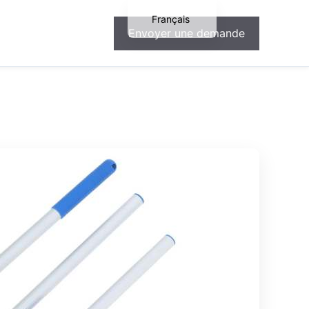
Français
Envoyer une demande
English
Español
Deutsch
Português