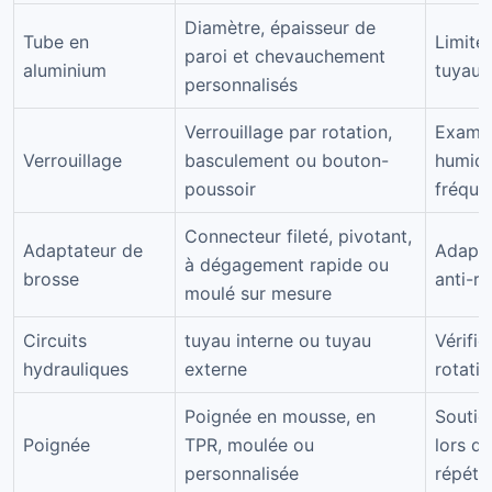
Diamètre, épaisseur de
Tube en
Limiter
paroi et chevauchement
aluminium
tuyau,
personnalisés
Verrouillage par rotation,
Examin
Verrouillage
basculement ou bouton-
humide
poussoir
fréque
Connecteur fileté, pivotant,
Adaptateur de
Adapte
à dégagement rapide ou
brosse
anti-ro
moulé sur mesure
Circuits
tuyau interne ou tuyau
Vérifie
hydrauliques
externe
rotatio
Poignée en mousse, en
Soutie
Poignée
TPR, moulée ou
lors d
personnalisée
répété