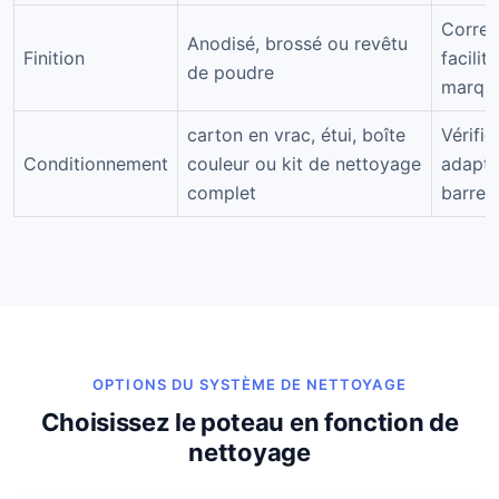
Corres
Anodisé, brossé ou revêtu
Finition
facilit
de poudre
marqu
carton en vrac, étui, boîte
Vérifie
Conditionnement
couleur ou kit de nettoyage
adaptat
complet
barres.
OPTIONS DU SYSTÈME DE NETTOYAGE
Choisissez le poteau en fonction de
nettoyage