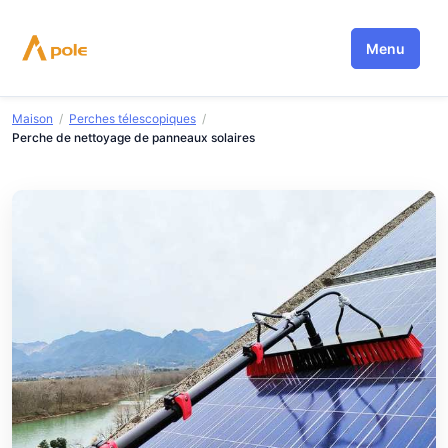
Aller
au
Menu
contenu
Maison
/
Perches télescopiques
/
Perche de nettoyage de panneaux solaires