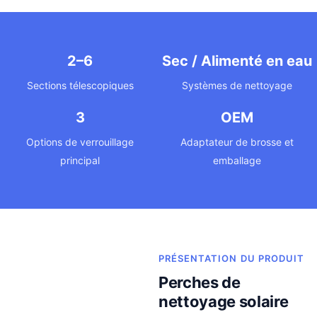
2–6
Sec / Alimenté en eau
Sections télescopiques
Systèmes de nettoyage
3
OEM
Options de verrouillage
Adaptateur de brosse et
principal
emballage
PRÉSENTATION DU PRODUIT
Perches de
nettoyage solaire