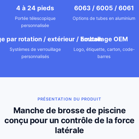
4 à 24 pieds
6063 / 6005 / 6061
Portée télescopique
Options de tubes en aluminium
personnalisée
ge par rotation / extérieur / bouton
Emballage OEM
Systèmes de verrouillage
Logo, étiquette, carton, code-
personnalisés
barres
PRÉSENTATION DU PRODUIT
Manche de brosse de piscine
conçu pour un contrôle de la force
latérale