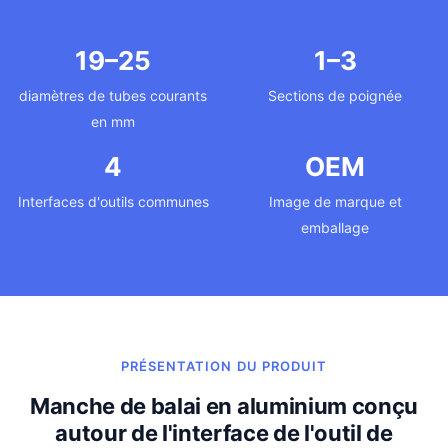
19–25
1–3
diamètres de tubes courants
Sections de poignée
en mm
4
OEM
Interfaces d'outils communes
Image de marque et
emballage
PRÉSENTATION DU PRODUIT
Manche de balai en aluminium conçu
autour de l'interface de l'outil de