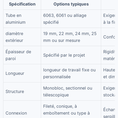
Spécification
Options typiques
Tube en
6063, 6061 ou alliage
Exigenc
aluminium
spécifié
à la fin
diamètre
19 mm, 22 mm, 24 mm, 25
Confort
extérieur
mm ou sur mesure
Épaisseur de
Rigidité
Spécifié par le projet
paroi
matéri
longueur de travail fixe ou
Hauteur
Longueur
personnalisée
et dime
Monobloc, sectionnel ou
Exigenc
Structure
télescopique
stocka
Fileté, conique, à
Échanti
Connexion
emboîtement ou type à
serpill