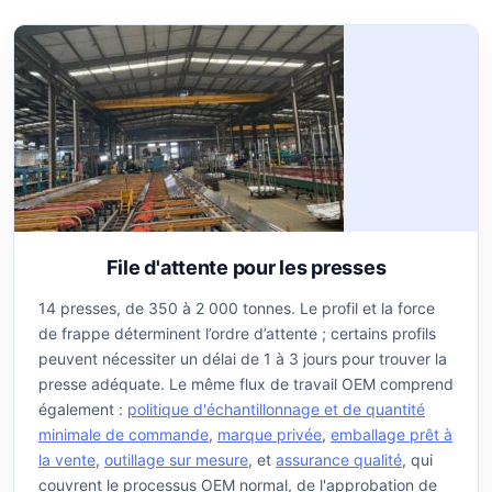
File d'attente pour les presses
14 presses, de 350 à 2 000 tonnes. Le profil et la force
de frappe déterminent l’ordre d’attente ; certains profils
peuvent nécessiter un délai de 1 à 3 jours pour trouver la
presse adéquate. Le même flux de travail OEM comprend
également :
politique d'échantillonnage et de quantité
minimale de commande
,
marque privée
,
emballage prêt à
la vente
,
outillage sur mesure
, et
assurance qualité
, qui
couvrent le processus OEM normal, de l'approbation de