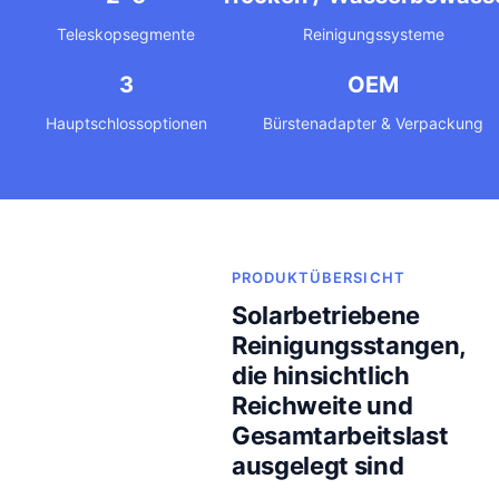
Teleskopsegmente
Reinigungssysteme
3
OEM
Hauptschlossoptionen
Bürstenadapter & Verpackung
PRODUKTÜBERSICHT
Solarbetriebene
Reinigungsstangen,
die hinsichtlich
Reichweite und
Gesamtarbeitslast
ausgelegt sind