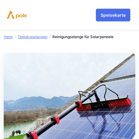
Zum
Inhalt
Speisekarte
springen
Heim
/
Teleskopstangen
/
Reinigungsstange für Solarpaneele