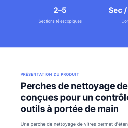
2–5
Sec /
Sections télescopiques
Con
PRÉSENTATION DU PRODUIT
Perches de nettoyage de 
conçues pour un contrôl
outils à portée de main
Une perche de nettoyage de vitres permet d'étend