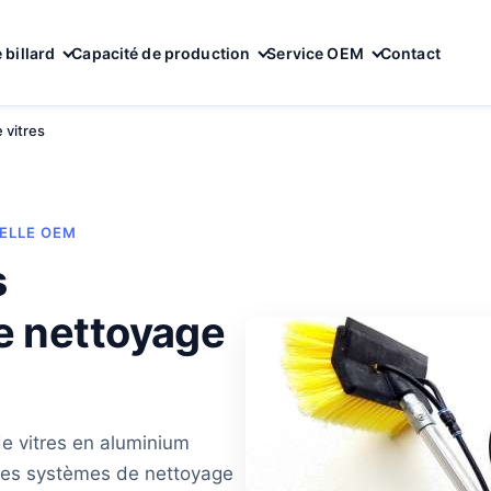
 billard
Capacité de production
Service OEM
Contact
 vitres
ELLE OEM
s
e nettoyage
e vitres en aluminium
t les systèmes de nettoyage