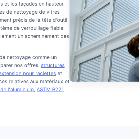
s et les façades en hauteur.
es de nettoyage de vitres
ment précis de la tête d'outil,
ème de verrouillage fiable.
galement un acheminement des
il de nettoyage comme un
parer nos offres.
structures
extension pour raclettes
et
ces relatives aux matériaux et
 de l'aluminium
,
ASTM B221