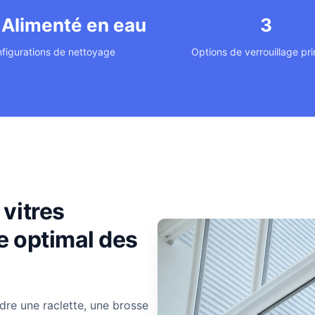
 Alimenté en eau
3
figurations de nettoyage
Options de verrouillage pri
vitres
e optimal des
re une raclette, une brosse