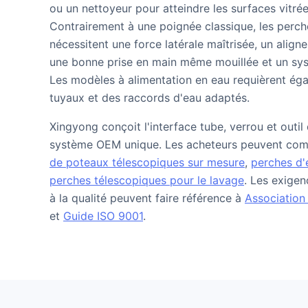
ou un nettoyeur pour atteindre les surfaces vitrée
Contrairement à une poignée classique, les perch
nécessitent une force latérale maîtrisée, un aligne
une bonne prise en main même mouillée et un syst
Les modèles à alimentation en eau requièrent é
tuyaux et des raccords d'eau adaptés.
Xingyong conçoit l'interface tube, verrou et out
système OEM unique. Les acheteurs peuvent com
de poteaux télescopiques sur mesure
,
perches d'
perches télescopiques pour le lavage
. Les exigen
à la qualité peuvent faire référence à
Association
et
Guide ISO 9001
.