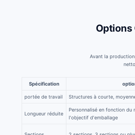
Options 
Avant la production 
netto
Spécification
opti
portée de travail
Structures à courte, moyenn
Personnalisé en fonction du
Longueur réduite
l'objectif d'emballage
Sections
2 sections, 3 sections ou plu