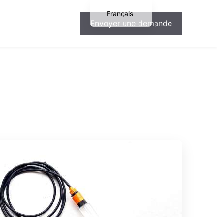
Français
Envoyer une demande
English
Español
Deutsch
Português