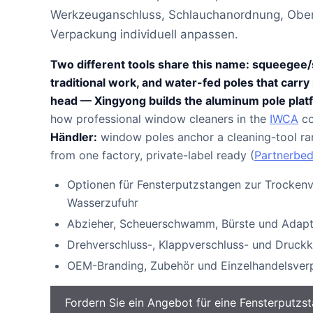
Werkzeuganschluss, Schlauchanordnung, Obe
Verpackung individuell anpassen.
Two different tools share this name: squeegee/
traditional work, and water-fed poles that carry
head — Xingyong builds the aluminum pole platf
how professional window cleaners in the
IWCA
co
Händler:
window poles anchor a cleaning-tool ran
from one factory, private-label ready (
Partnerbe
Optionen für Fensterputzstangen zur Trocken
Wasserzufuhr
Abzieher, Scheuerschwamm, Bürste und Adapt
Drehverschluss-, Klappverschluss- und Druck
OEM-Branding, Zubehör und Einzelhandelsve
Fordern Sie ein Angebot für eine Fensterputzs