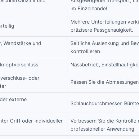
bschnittsanzahl und
Ausgewogener Transport, La
im Einzelhandel
Mehrere Unterteilungen verkü
rteilig
präzisere Passgenauigkeit.
r, Wandstärke und
Seitliche Auslenkung und B
kontrollieren
kknopfverschluss
Nassbetrieb, Einstellhäufigke
lverschluss- oder
Passen Sie die Abmessungen
ter
oder externe
Schlauchdurchmesser, Bürste
er Griff oder individueller
Verbessern Sie die Kontrolle
professioneller Anwendung