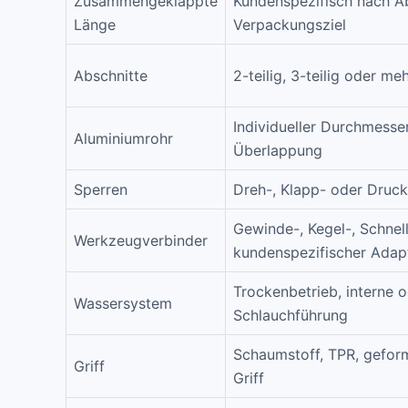
Zusammengeklappte
Kundenspezifisch nach A
Länge
Verpackungsziel
Abschnitte
2-teilig, 3-teilig oder meh
Individueller Durchmesse
Aluminiumrohr
Überlappung
Sperren
Dreh-, Klapp- oder Druc
Gewinde-, Kegel-, Schnel
Werkzeugverbinder
kundenspezifischer Adap
Trockenbetrieb, interne 
Wassersystem
Schlauchführung
Schaumstoff, TPR, geformt
Griff
Griff