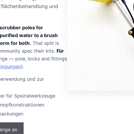
rflächenbehandlung und
scrubber poles for
 purified water to a brush
orm for both.
That split is
mmunity spec their kits.
Für
ge — pole, locks and fittings
dingungen
).
verwendung und zur
er für Spezialwerkzeuge
knopfkonstruktionen
rpackungen
tange an