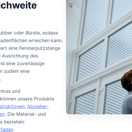
ichweite
rubber oder Bürste, sodass
adenflächen erreichen kann.
dert eine Fensterputzstange
re Ausrichtung des
nd eine zuverlässige
en zudem eine
.
chloss und
 können unsere Produkte
struktionen
,
Abzieher-
en
. Die Material- und
s beziehen:
tfaden
.