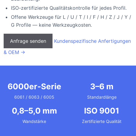
ISO-zertifizierte Qualitätskontrolle für jedes Profil.
Offene Werkzeuge für L / U / T / I / F / H / Z / J / Y /
G Profile — keine Werkzeugkosten.
Anfrage senden
Kundenspezifische Anfertigungen
& OEM →
6000er-Serie
3–6 m
6061 / 6063 / 6005
Standardlänge
0,8–5,0 mm
ISO 9001
Wandstärke
Zertifizierte Qualität