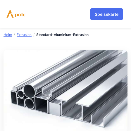
Zum
Inhalt
Speisekarte
springen
Heim
/
Extrusion
/
Standard-Aluminium-Extrusion