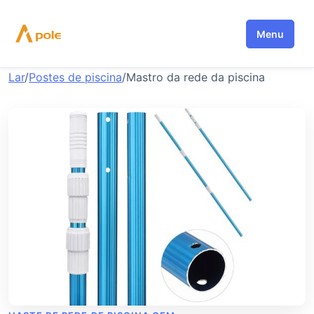
Saltar
para
Menu
o
conteúdo
Lar
/
Postes de piscina
/
Mastro da rede da piscina