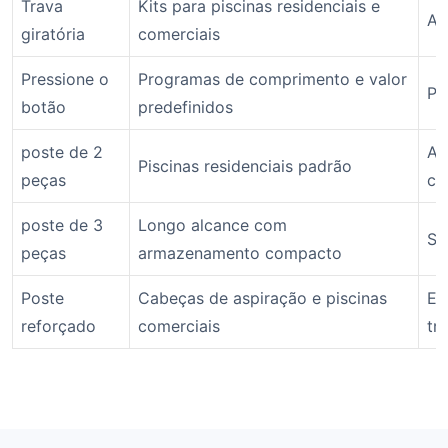
Trava
Kits para piscinas residenciais e
Aj
giratória
comerciais
Pressione o
Programas de comprimento e valor
Po
botão
predefinidos
poste de 2
Al
Piscinas residenciais padrão
peças
ca
poste de 3
Longo alcance com
So
peças
armazenamento compacto
Poste
Cabeças de aspiração e piscinas
Es
reforçado
comerciais
tr