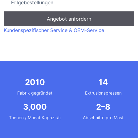
Folgebestellungen
Angebot anfordern
Kundenspezifischer Service & OEM-Service
2010
14
Fabrik gegründet
Extrusionspressen
3,000
2–8
Tonnen / Monat Kapazität
Abschnitte pro Mast